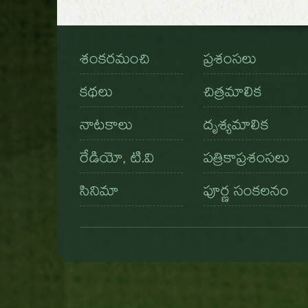
శంకరమంచి
ప్రశంసలు
కథలు
చిత్రమాలిక
నాటకాలు
దృశ్యమాలిక
రేడియో, టి.వి
పత్రికాప్రశంసలు
సినిమా
పూర్ణ సంకలనం