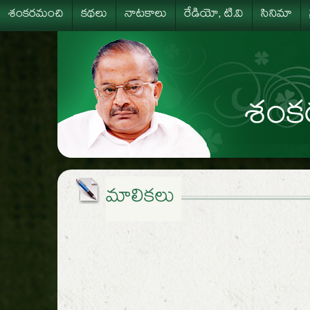
శంకరమంచి
కథలు
నాటకాలు
రేడియో, టి.వి
సినిమా
మాలికలు